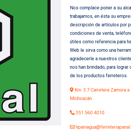
Nos complace poner a su alca
trabajamos, en ésta su empre
descripción de artículos por 
condiciones de venta, teléfo
útiles como referencia para h
Web le sirva como una herram
agradecerle a nuestros client
nos han brindado, para lograr 
de los productos ferreteros.
Km. 3.7 Carretera Zamora a l
Michoacán.
351 560 4010
hpaniagua@ferreteriapanal