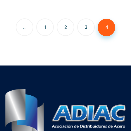
←
1
2
3
4