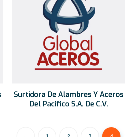
s
Surtidora De Alambres Y Aceros
Del Pacifico S.A. De C.V.
←
1
2
3
4